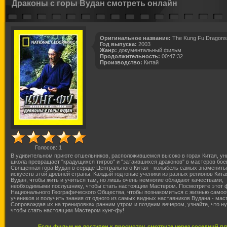
Драконы с горы Вудан смотреть онлайн
Оригинальное название:
The Kung Fu Dragons
Год выпуска:
2003
Жанр:
документальный фильм
Продолжительность:
00:47:32
Производство:
Китай
Голосов:
1
В удивительном приюте отшельников, расположившемся высоко в горах Китая, ун
школа превращает "крадущихся тигров" и "затаившихся драконов" в мастеров бое
Священная гора Вудан в сердце Центрального Китая - колыбель самых знаменит
искусств этой древней страны. Каждый год юные ученики из разных регионов Кита
Вудан, чтобы жить и учиться там, но лишь очень немногие обладают качествами,
необходимыми послушнику, чтобы стать настоящим Мастером. Посмотрите этот
Национального Географического Общества, чтобы познакомиться с жизнью само
учеников и получить знания от одного из самых видных наставников Вудана - мас
Сопровождая их на тренировках ранним утром и поздним вечером, узнайте, что ну
чтобы стать настоящим Мастером кунг-фу!
Если фильм не доступен к просмотру, смотрите через соседний п