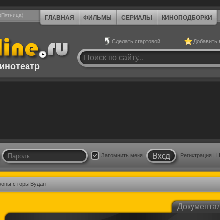
 (Пятница)
ГЛАВНАЯ
ФИЛЬМЫ
СЕРИАЛЫ
КИНОПОДБОРКИ
Сделать стартовой
Добавить 
инотеатр
Запомнить меня
Регистрация
|
Н
коны с горы Вудан
Документа