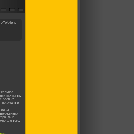
 of Wudang
икальная
вых искусств.
ых боевых
я приходят в
 фильм
отверженных
тера Вана.
жно для того,
леер