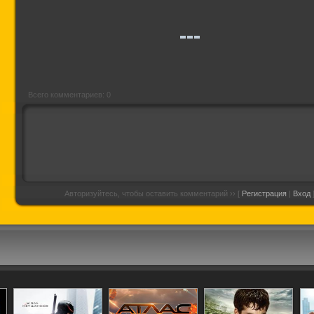
На секретной
Каратэ-пацан
В погоне за
службе Его
Величества
Всего комментариев: 0
Авторизуйтесь, чтобы оставить комментарий ›› [
Регистрация
|
Вход