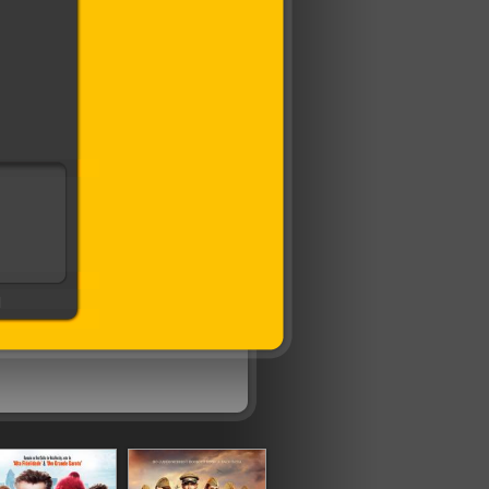
 тенью
]