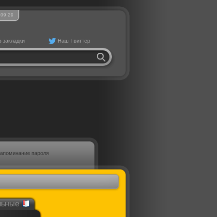
09
:
29
в закладки
Наш Твиттер
апоминание пароля
льные