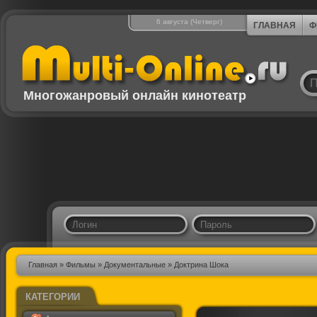
6 августа (Четверг)
ГЛАВНАЯ
Ф
Многожанровый онлайн кинотеатр
Главная
»
Фильмы
»
Документальные
» Доктрина Шока
КАТЕГОРИИ