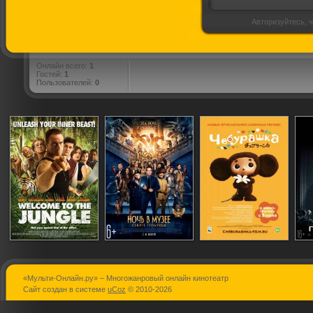
Авторизуйтесь, ч
Онлайн всего:
1
Гостей:
1
Пользователей:
0
«Мульти-Онлайн.ру» – Многожанровый онлайн кинотеатр
Добро
Ночь в музее 3:
Чебурашка
Сайт создан в системе
uCoz
© 2010-2026
пожаловать в
Секрет
джунгли
гробницы