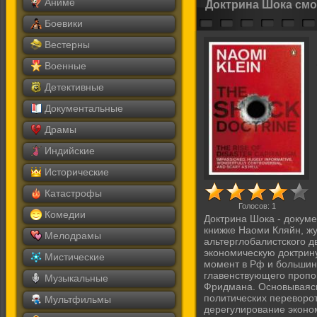
Аниме
Доктрина Шока смо
Боевики
Вестерны
Военные
Детективные
Документальные
Драмы
Индийские
Исторические
Катастрофы
Голосов:
1
Комедии
Доктрина Шока - докум
книжке Наоми Кляйн, жу
Мелодрамы
альтерглобалистского д
экономическую доктрин
Мистические
момент в Рф и большинс
главенствующего пропо
Музыкальные
Фридмана. Основываясь
политических переворот
Мультфильмы
дерегулирование эконом