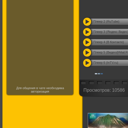
Плеер 2 (RuTube)
Плеер 3 (Яндекс.Видео
Плеер 4 (В Контакте)
Плеер 5 (Видео@Mail.R
Плеер 6 (InTV.ru)
Для общения в чате необходима
Просмотров: 10586
авторизация