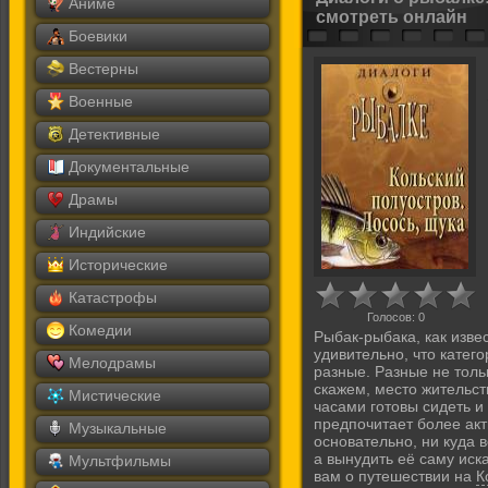
Аниме
смотреть онлайн
Боевики
Вестерны
Военные
Детективные
Документальные
Драмы
Индийские
Исторические
Катастрофы
Голосов:
0
Комедии
Рыбак-рыбака, как извес
удивительно, что кате
Мелодрамы
разные. Разные не толь
скажем, место жительст
Мистические
часами готовы сидеть и 
предпочитает более ак
Музыкальные
основательно, ни куда 
а вынудить её саму иск
Мультфильмы
вам о путешествии на
К