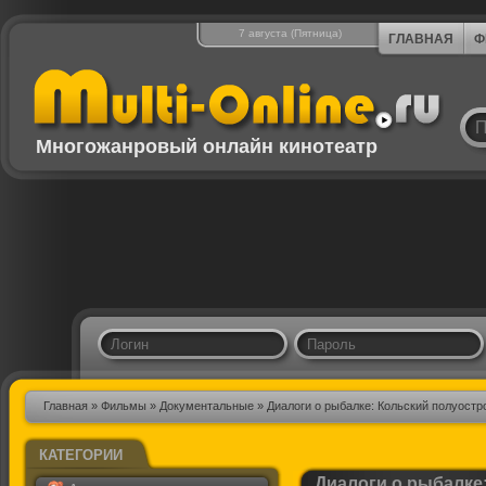
7 августа (Пятница)
ГЛАВНАЯ
Ф
Многожанровый онлайн кинотеатр
Главная
»
Фильмы
»
Документальные
» Диалоги о рыбалке: Кольский полуостр
КАТЕГОРИИ
Диалоги о рыбалке: