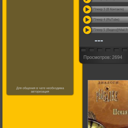
Плеер 3 (В Контакте)
Плеер 4 (RuTube)
Плеер 5 (Видео@Mail.R
Просмотров: 2694
Для общения в чате необходима
авторизация