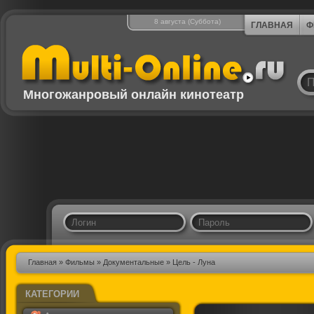
8 августа (Суббота)
ГЛАВНАЯ
Ф
Многожанровый онлайн кинотеатр
Главная
»
Фильмы
»
Документальные
» Цель - Луна
КАТЕГОРИИ