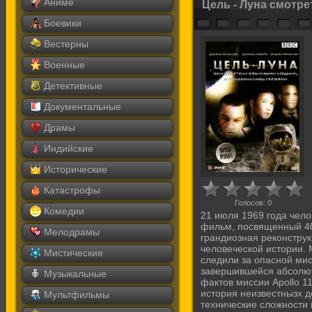
Аниме
Цель - Луна смотре
Боевики
Вестерны
Военные
Детективные
Документальные
Драмы
Индийские
Исторические
Катастрофы
Голосов:
0
Комедии
21 июля 1969 года чело
фильм, посвященный 40
Мелодрамы
грандиозная реконстру
человеческой истории.
Мистические
следили за опасной мис
завершившейся абсолю
Музыкальные
фактов миссии Apollo 1
история неизвестнызх д
Мультфильмы
технические сложности