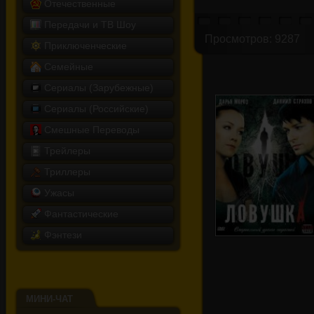
Отечественные
Передачи и ТВ Шоу
Просмотров: 9287
Приключенческие
Семейные
Сериалы (Зарубежные)
Сериалы (Российские)
Смешные Переводы
Трейлеры
Триллеры
Ужасы
Фантастические
Фэнтези
Ловушка
МИНИ-ЧАТ