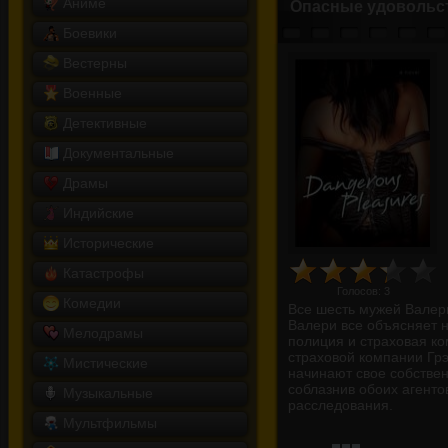
Аниме
Опасные удовольс
Боевики
Вестерны
Военные
Детективные
Документальные
Драмы
Индийские
Исторические
Катастрофы
Голосов:
3
Комедии
Все шесть мужей Валер
Валери все объясняет 
Мелодрамы
полиция и страховая ко
страховой компании Гр
Мистические
начинают свое собствен
соблазнив обоих агенто
Музыкальные
расследования.
Мультфильмы