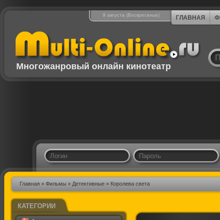
9 августа (Воскресенье)
ГЛАВНАЯ
Ф
Многожанровый онлайн кинотеатр
Главная
»
Фильмы
»
Детективные
» Королева света
КАТЕГОРИИ