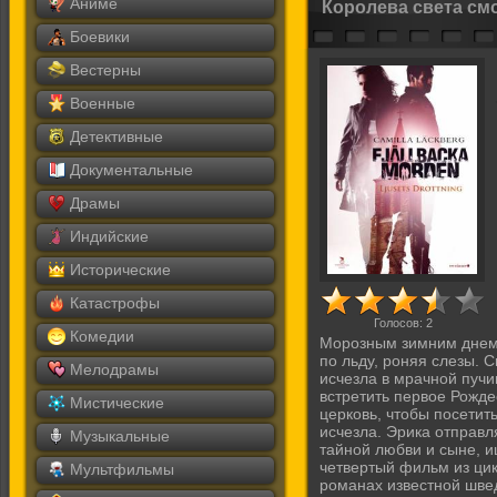
Аниме
Королева света см
Боевики
Вестерны
Военные
Детективные
Документальные
Драмы
Индийские
Исторические
Катастрофы
Голосов:
2
Комедии
Морозным зимним днем 
по льду, роняя слезы. С
Мелодрамы
исчезла в мрачной пучи
встретить первое Рожде
Мистические
церковь, чтобы посетит
исчезла. Эрика отправл
Музыкальные
тайной любви и сыне, и
четвертый фильм из ци
Мультфильмы
романах известной шве