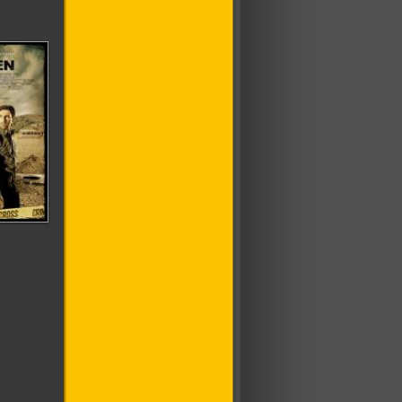
оробке