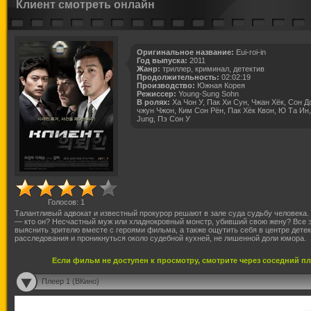
Клиент смотреть онлайн
Оригинальное название:
Eui-roi-in
Год выпуска:
2011
Жанр:
триллер, криминал, детектив
Продолжительность:
02:02:19
Производство:
Южная Корея
Режиссер:
Young-Sung Sohn
В ролях:
Ха Чон У, Пак Хи Сун, Чжан Хёк, Сон Д
чжун Чжон, Ким Сон Рён, Пак Хёк Квон, Ю Та Ин
Jung, Пэ Сон У
Голосов:
1
Талантливый адвокат и известный прокурор решают в зале суда судьбу человека
— кто он? Несчастный муж или хладнокровный монстр, убивший свою жену? Все э
выяснить зрителю вместе с героями фильма, а также ощутить себя в центре детек
расследования и проникнуться около судебной кухней, не лишенной доли юмора.
Если фильм не доступен к просмотру, смотрите через соседний п
Плеер 1 (ВКино)