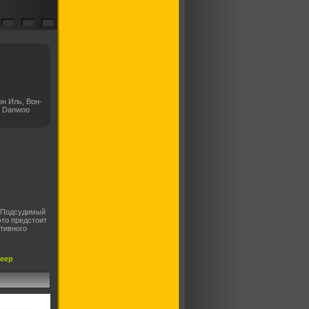
он Иль, Вон-
, Danwoo
. Подсудимый
то предстоит
тивного
леер