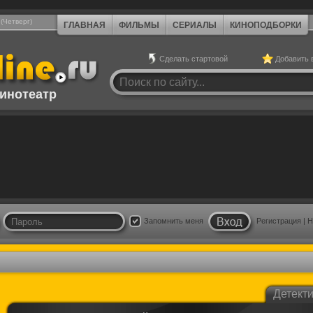
 (Четверг)
ГЛАВНАЯ
ФИЛЬМЫ
СЕРИАЛЫ
КИНОПОДБОРКИ
Сделать стартовой
Добавить 
инотеатр
Запомнить меня
Регистрация
|
Н
Детект