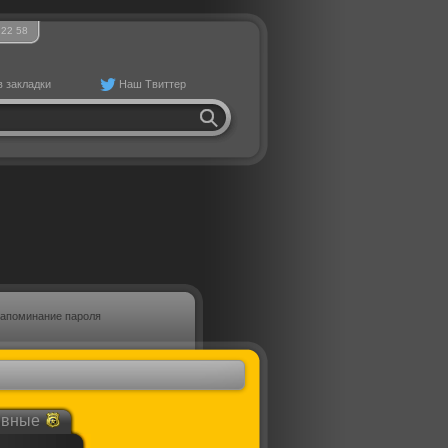
22
:
58
в закладки
Наш Твиттер
апоминание пароля
ивные