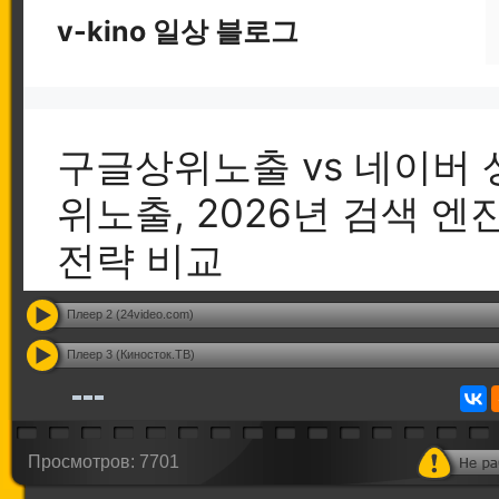
Плеер 2 (24video.com)
Плеер 3 (Киносток.ТВ)
Просмотров: 7701