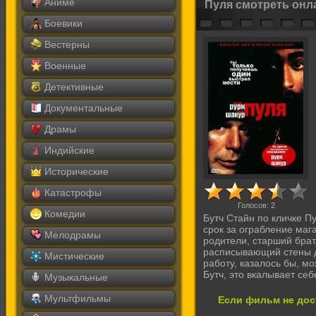
Аниме
Пуля смотреть онл
Боевики
Вестерны
Военные
Детективные
Документальные
Драмы
Индийские
Исторические
Катастрофы
Голосов:
2
Комедии
Бутч Стайн по кличке П
срок за ограбление мага
Мелодрамы
родители, старший брат
расписывающий стены д
Мистические
работу, казалось бы, мо
Бутч, это вкалывает себе
Музыкальные
Мультфильмы
Если фильм не дос