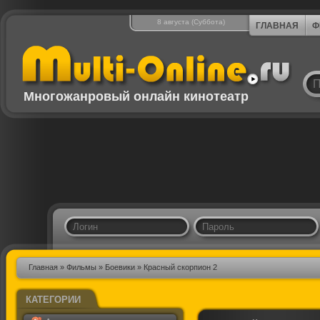
8 августа (Суббота)
ГЛАВНАЯ
Ф
Многожанровый онлайн кинотеатр
Главная
»
Фильмы
»
Боевики
» Красный скорпион 2
КАТЕГОРИИ