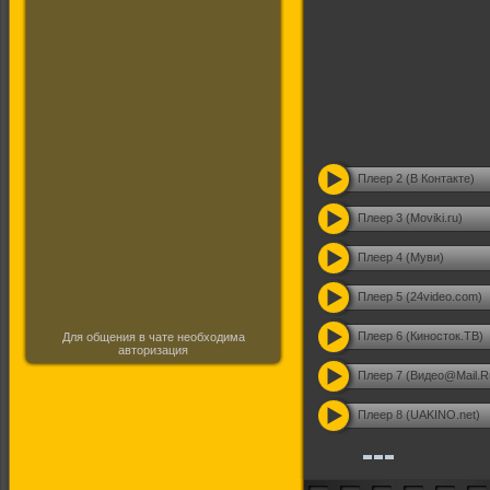
Плеер 2 (В Контакте)
Плеер 3 (Moviki.ru)
Плеер 4 (Муви)
Плеер 5 (24video.com)
Плеер 6 (Киносток.ТВ)
Для общения в чате необходима
авторизация
Плеер 7 (Видео@Mail.R
Плеер 8 (UAKINO.net)