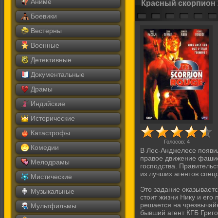
Аниме
Красный скорпион 
Боевики
Вестерны
Военные
Детективные
Документальные
Драмы
Индийские
Исторические
Катастрофы
Голосов:
4
Комедии
В Лос-Анджелесе появил
правое движение фашис
Мелодрамы
господства. Правительс
из лучших агентов спец
Мистические
Это задание оказываетс
Музыкальные
стоит жизни Нику и его
решается на чрезвычай
Мультфильмы
бывший агент КГБ Григо