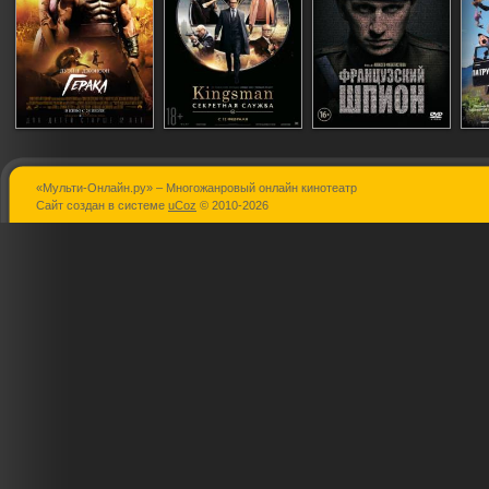
«Мульти-Онлайн.ру» – Многожанровый онлайн кинотеатр
Геракл
Kingsman:
Французски
Сайт создан в системе
uCoz
© 2010-2026
Секретная
шпион
служба