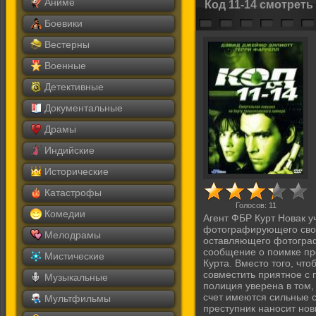
Аниме
Код 11-14 смотреть
Боевики
Вестерны
Военные
Детективные
Документальные
Драмы
Индийские
Исторические
Катастрофы
Голосов:
11
Комедии
Агент ФБР Курт Новак у
фотографирующего своих
Мелодрамы
оставляющего фотограф
сообщение о поимке пре
Мистические
Курта. Вместо того, чт
совместить приятное с 
Музыкальные
полиция уверена в том,
счет имеются сильные 
Мультфильмы
преступник наносит нов