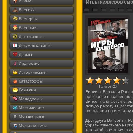
Аниме
Игры киллеров смо
Боевики
Вестерны
Военные
Детективные
Документальные
Драмы
Индийские
Исторические
Катастрофы
Голосов:
26
Комедии
Винсент Брэзил и Рола
прекрасно владеющие р
Мелодрамы
Винсент считается спец
любую работу за достой
Мистические
нападения на его жену 
Музыкальные
Друг друга Винсент и Р
убрать известного нарк
Мультфильмы
того чтобы остаться в 