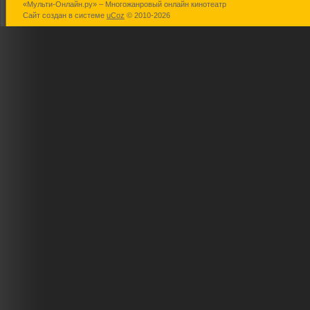
«Мульти-Онлайн.ру» – Многожанровый онлайн кинотеатр
Годзилла
Игрок
Чебурашка
Сайт создан в системе
uCoz
© 2010-2026