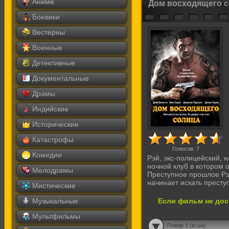
Аниме
Дом восходящего с
Боевики
Вестерны
Военные
Детективные
Документальные
Драмы
Индийские
Исторические
Катастрофы
Голосов:
7
Комедии
Рэй, экс-полицейский, 
ночной клуб в котором о
Мелодрамы
Преступное прошлое Рэ
начинает искать престу
Мистические
Музыкальные
Если фильм не дос
Мультфильмы
Плеер 1 (io.ua)