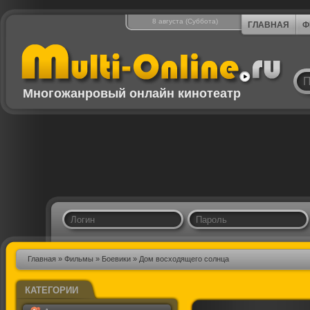
8 августа (Суббота)
ГЛАВНАЯ
Ф
Многожанровый онлайн кинотеатр
Главная
»
Фильмы
»
Боевики
» Дом восходящего солнца
КАТЕГОРИИ