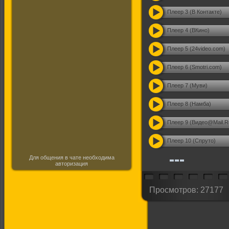
Плеер 3 (В Контакте)
Плеер 4 (ВКино)
Плеер 5 (24video.com)
Плеер 6 (Smotri.com)
Плеер 7 (Муви)
Плеер 8 (Намба)
Плеер 9 (Видео@Mail.R
Плеер 10 (Спруто)
Для общения в чате необходима
авторизация
Просмотров: 27177